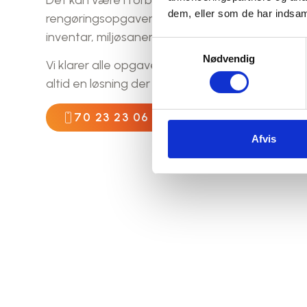
dem, eller som de har indsaml
rengøringsopgaver, hjælp til flytning og opbeva
inventar, miljøsanering eller noget helt fjerde.
Samtykkevalg
Nødvendig
Vi klarer alle opgaver indenfor industriservice, 
altid en løsning der passer jer.
70 23 23 06
VI TILBYDER
Afvis