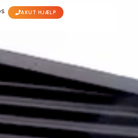
OS
AKUT HJÆLP