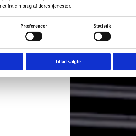
et fra din brug af deres tjenester.
ring af
Præferencer
Statistik
og finder
Tillad valgte