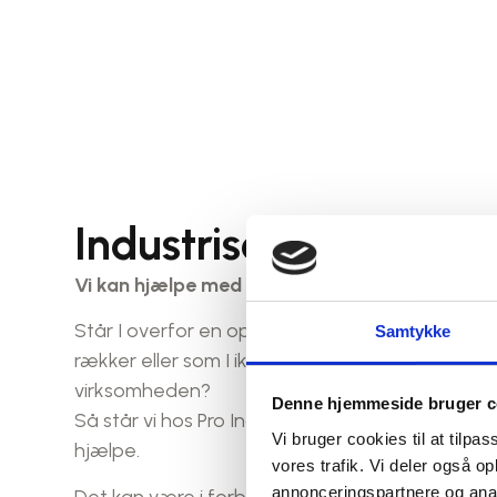
Industriservice
Vi kan hjælpe med alle former for industriser
Står I overfor en opgave, hvor evnerne måske 
Samtykke
rækker eller som I ikke selv har tid til at løse inter
virksomheden?
Denne hjemmeside bruger c
Så står vi hos Pro Industri & Skadeservice klar til
Vi bruger cookies til at tilpas
hjælpe.
vores trafik. Vi deler også 
annonceringspartnere og anal
Det kan være i forbindelse med ekstra kræven