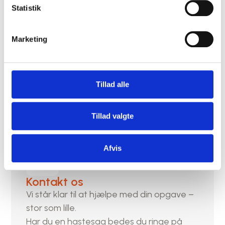
Statistik
Marketing
Skimmelsvamp
Skimmelsvamp i både nye og ældre
bygninger er blevet et stigende problem,
Tillad alle
og moderne isolering har medvirket til
denne opblomstring. Lad os hjælpe dig.
Tillad valgte
Afvis
Kontakt os
Vi står klar til at hjælpe med din opgave –
stor som lille.
Har du en hastesag bedes du ringe på