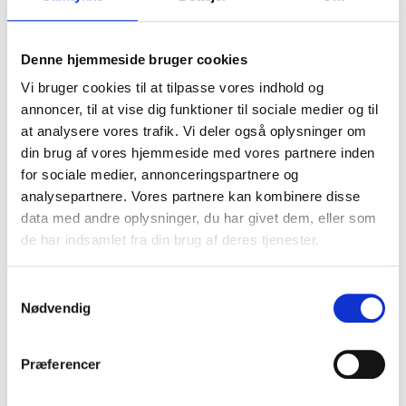
Specialrengøring
Vi tilbyder hjælp med specialrengøring,
flytning, facaderens, ventilationsrens,
Denne hjemmeside bruger cookies
miljøsanering, asbestsanering og meget
Vi bruger cookies til at tilpasse vores indhold og
mere
annoncer, til at vise dig funktioner til sociale medier og til
at analysere vores trafik. Vi deler også oplysninger om
din brug af vores hjemmeside med vores partnere inden
for sociale medier, annonceringspartnere og
analysepartnere. Vores partnere kan kombinere disse
data med andre oplysninger, du har givet dem, eller som
de har indsamlet fra din brug af deres tjenester.
Vandskade
Bekæmpelse af vandskade er en tillidssag.
Samtykkevalg
Med PRO Industri & Skadeservice får du
Nødvendig
en professionel leverandør med fokus på
langsigtede og sikre resultater.
Præferencer